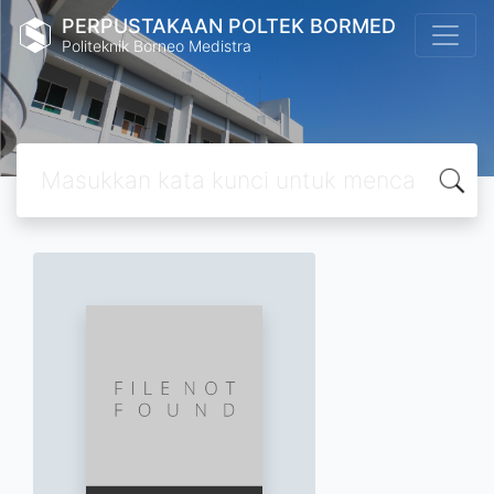
PERPUSTAKAAN POLTEK BORMED
Politeknik Borneo Medistra