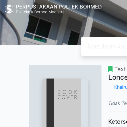
PERPUSTAKAAN POLTEK BORMED
Politeknik Borneo Medistra
Text
Lonce
Khair
Tidak Te
Keters