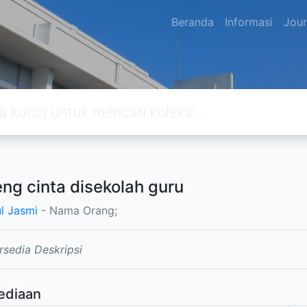
Beranda
Informasi
Jour
ng cinta disekolah guru
ul Jasmi
- Nama Orang;
rsedia Deskripsi
ediaan