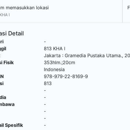
um memasukkan lokasi
KHA l
si Detail
ri
-
gil
813 KHA l
t
Jakarta
:
Gramedia Pustaka Utama
.,
20
i Fisik
353hlm.;20cm
Indonesia
SN
978-979-22-8169-9
si
813
-
dia
-
embawa
-
-
-
il Spesifik
-