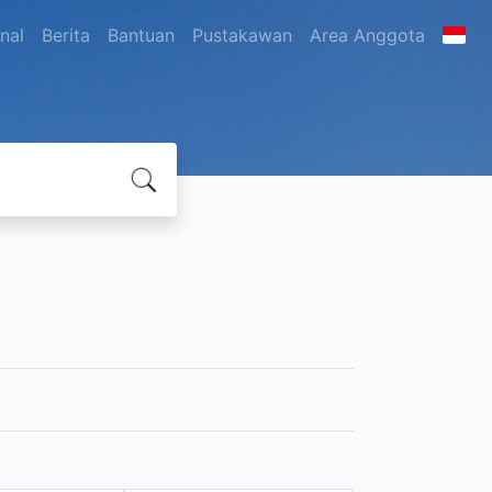
nal
Berita
Bantuan
Pustakawan
Area Anggota