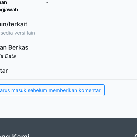
aan
-
ngjawab
ain/terkait
sedia versi lain
an Berkas
da Data
tar
arus masuk sebelum memberikan komentar
ang Kami