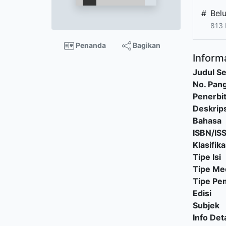
#
Bel
813 
Penanda
Bagikan
Informa
Judul Se
No. Pang
Penerbi
Deskrips
Bahasa
ISBN/IS
Klasifika
Tipe Isi
Tipe Me
Tipe P
Edisi
Subjek
Info Deta