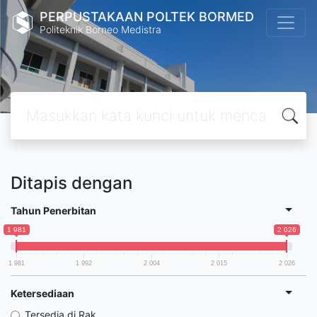
PERPUSTAKAAN POLTEK BORMED
Politeknik Borneo Medistra
Ditapis dengan
Tahun Penerbitan
1 981
2 026
1 981
1 992
2 004
2 015
2 026
Ketersediaan
Tersedia di Rak