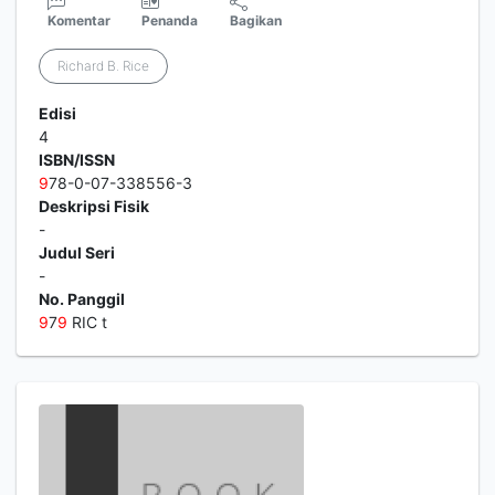
Komentar
Penanda
Bagikan
Richard B. Rice
Edisi
4
ISBN/ISSN
9
78-0-07-338556-3
Deskripsi Fisik
-
Judul Seri
-
No. Panggil
9
7
9
RIC t