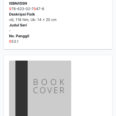
ISBN/ISSN
9
78-623-02-7
9
47-8
Deskripsi Fisik
viii, 118 hlm, Uk: 14 x 20 cm
Judul Seri
-
No. Panggil
9
53.1