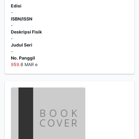
Edisi
-
ISBN/ISSN
-
Deskripsi Fisik
-
Judul Seri
-
No. Panggil
9
5
9
.8 MAR e