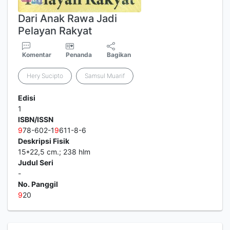
Dari Anak Rawa Jadi
Pelayan Rakyat
Komentar
Penanda
Bagikan
Hery Sucipto
Samsul Muarif
Edisi
1
ISBN/ISSN
9
78-602-1
9
611-8-6
Deskripsi Fisik
15*22,5 cm.; 238 hlm
Judul Seri
-
No. Panggil
9
20