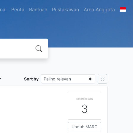
nal
Berita
Bantuan
Pustakawan
Area Anggota
r
Sort by
Ketersediaan
3
Unduh MARC