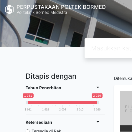
PERPUSTAKAAN POLTEK BORMED
Politeknik Borneo Medistra
Ditapis dengan
Ditemuk
Tahun Penerbitan
1 981
2 026
1 981
1 992
2 004
2 015
2 026
Ketersediaan
Tersedia di Rak