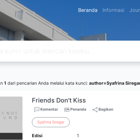
Beranda
Informasi
Jour
an
1
dari pencarian Anda melalui kata kunci:
author=Syafrina Sirega
Friends Don't Kiss
Komentar
Penanda
Bagikan
Syafrina
Siregar
Edisi
1