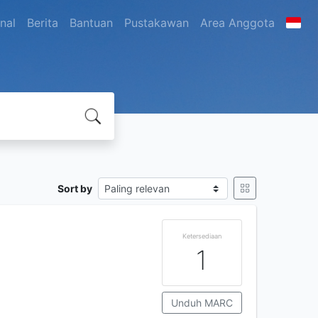
nal
Berita
Bantuan
Pustakawan
Area Anggota
Sort by
Ketersediaan
1
Unduh MARC