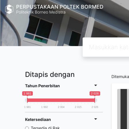
PERPUSTAKAAN POLTEK BORMED
Politeknik Borneo Medistra
Ditapis dengan
Ditemuk
Tahun Penerbitan
1 981
2 026
1 981
1 992
2 004
2 015
2 026
Ketersediaan
Tersedia di Rak