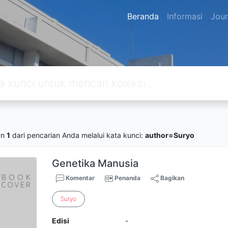
Beranda
Informasi
Jour
an
1
dari pencarian Anda melalui kata kunci:
author=Suryo
Genetika Manusia
Komentar
Penanda
Bagikan
Suryo
Edisi
-