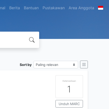
nal
Berita
Bantuan
Pustakawan
Area Anggota
Sort by
Ketersediaan
1
Unduh MARC