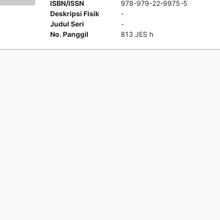
ISBN/ISSN
978-979-22-9975-5
Deskripsi Fisik
-
Judul Seri
-
No. Panggil
813 JES h