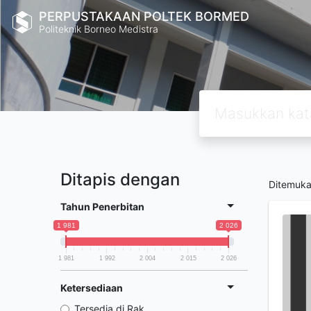
PERPUSTAKAAN POLTEK BORMED
Politeknik Borneo Medistra
Ditapis dengan
Ditemuk
Tahun Penerbitan
1 981
2 026
1 981
1 992
2 004
2 015
2 026
Ketersediaan
Tersedia di Rak