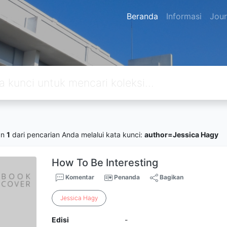
Beranda
Informasi
Jour
an
1
dari pencarian Anda melalui kata kunci:
author=Jessica Hagy
How To Be Interesting
Komentar
Penanda
Bagikan
Jessica
Hagy
Edisi
-