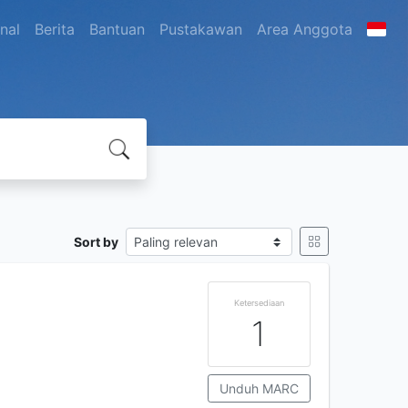
nal
Berita
Bantuan
Pustakawan
Area Anggota
Sort by
Ketersediaan
1
Unduh MARC