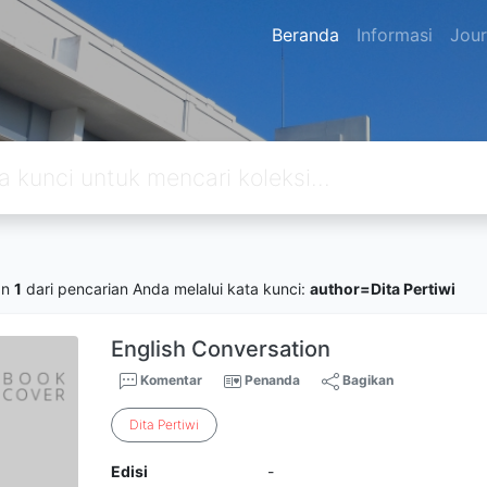
Beranda
Informasi
Jour
an
1
dari pencarian Anda melalui kata kunci:
author=Dita Pertiwi
English Conversation
Komentar
Penanda
Bagikan
Dita
Pertiwi
Edisi
-