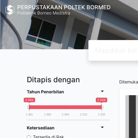
PERPUSTAKAAN POLTEK BORMED
Politeknik Borneo Medistra
Ditapis dengan
Ditemuk
Tahun Penerbitan
1 981
2 026
1 981
1 992
2 004
2 015
2 026
Ketersediaan
Tersedia di Rak