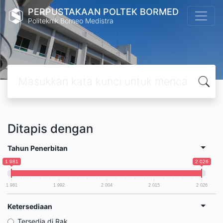
PERPUSTAKAAN POLTEK BORMED
Politeknik Borneo Medistra
Ditapis dengan
Tahun Penerbitan
1 981
2 026
1 981
1 992
2 004
2 015
2 026
Ketersediaan
Tersedia di Rak