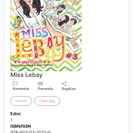
Miss Lebay
Komentar
Penanda
Bagikan
Hilman
Ceko
Spy
Edisi
1
ISBN/ISSN
978-602-03-1022-0